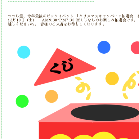
つつじ堂、今年最後のビックイベント 「クリスマスキャンペーン抽選会」を
12月10日（土） AM9:30~PM7:30 空くじなしのお楽しみ抽選会で
越しくださいね。 皆様のご来店をお待ちしております。