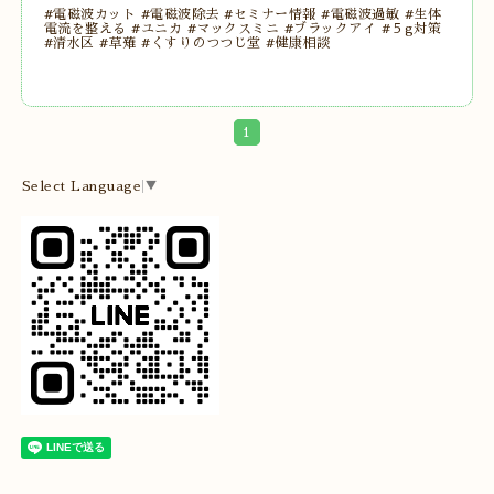
#電磁波カット #電磁波除去 #セミナー情報 #電磁波過敏 #生体
電流を整える #ユニカ #マックスミニ #ブラックアイ #５g対策
#清水区 #草薙 #くすりのつつじ堂 #健康相談
1
Select Language
▼