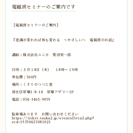
電磁波セミナーのご案内です
【電磁波セミナーのご案内】
『意識が変われば体も変わる 〜やさしい〜 電磁波のお話』
講師：株式会社ユニカ 菅沼栄一郎
日時：３月１8日（木） １8時〜１9時
参加費：500円
場所：くすりのつつじ堂
清水区草薙1-8-18 草薙アザリー1F
電話：054-3465-9059
駐車場あります お問い合わせください
https://ticket.tsuku2.jp/eventsDetail.php?
ecd=19350423081021